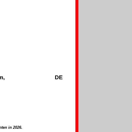
nchem.
in Doetinchem, DE
nten in 2026.