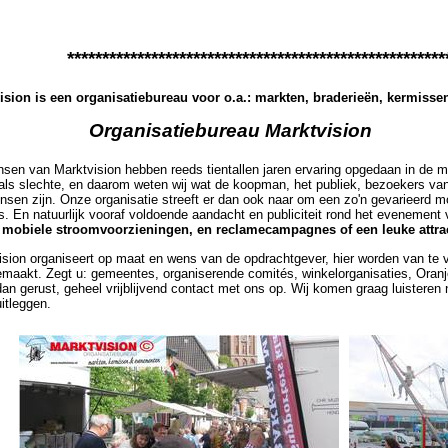
******************************************************
ision is een organisatiebureau voor o.a.: markten, braderieën, kermis
Organisatiebureau Marktvision
sen van Marktvision hebben reeds tientallen jaren ervaring opgedaan in de 
als slechte, en daarom weten wij wat de koopman, het publiek, bezoekers v
nsen zijn. Onze organisatie streeft er dan ook naar om een zo'n gevarieerd mo
s. En natuurlijk vooraf voldoende aandacht en publiciteit rond het evenement
 mobiele stroomvoorzieningen, en reclamecampagnes of een leuke attrac
ision organiseert op maat en wens van de opdrachtgever, hier worden van te 
emaakt. Zegt u: gemeentes, organiserende comités, winkelorganisaties, Oranje
an gerust, geheel vrijblijvend contact met ons op. Wij komen graag luisteren
itleggen.