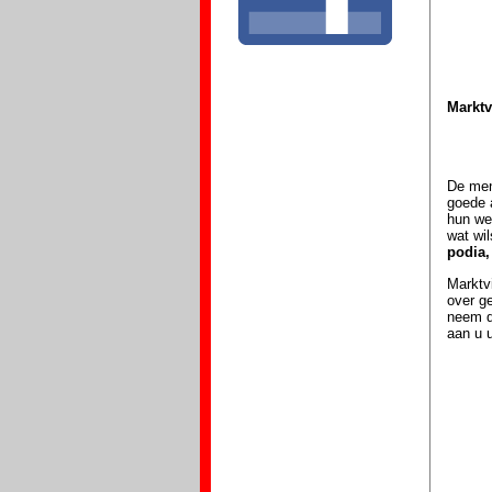
Marktv
De men
goede 
hun we
wat wil
podia,
Marktv
over g
neem d
aan u u