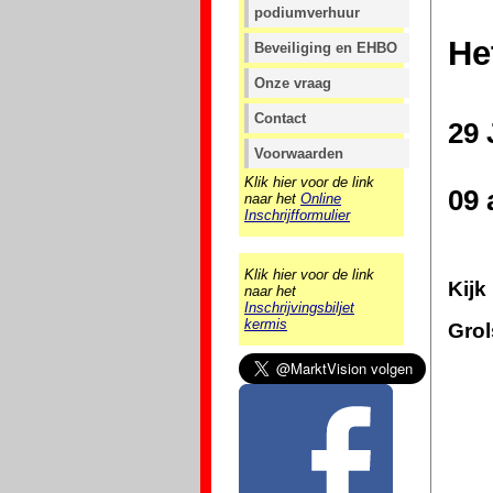
podiumverhuur
He
Beveiliging en EHBO
Onze vraag
Contact
29
Voorwaarden
Klik hier voor de link
09 
naar het
Online
Inschrijfformulier
Klik hier voor de link
Kij
naar het
Inschrijvingsbiljet
kermis
Grol